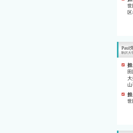
世
区
Pau
駒沢大
担
田
大
山
担
世