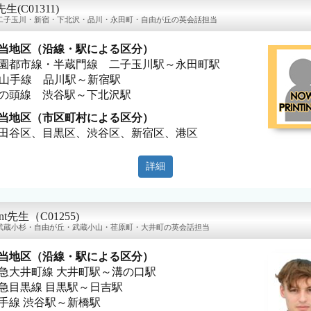
先生(C01311)
二子玉川・新宿・下北沢・品川・永田町・自由が丘の英会話担当
当地区（沿線・駅による区分）
園都市線・半蔵門線 二子玉川駅～永田町駅
R山手線 品川駅～新宿駅
の頭線 渋谷駅～下北沢駅
当地区（市区町村による区分）
田谷区、目黒区、渋谷区、新宿区、港区
詳細
ent先生（C01255)
武蔵小杉・自由が丘・武蔵小山・荏原町・大井町の英会話担当
当地区（沿線・駅による区分）
急大井町線 大井町駅～溝の口駅
急目黒線 目黒駅～日吉駅
手線 渋谷駅～新橋駅