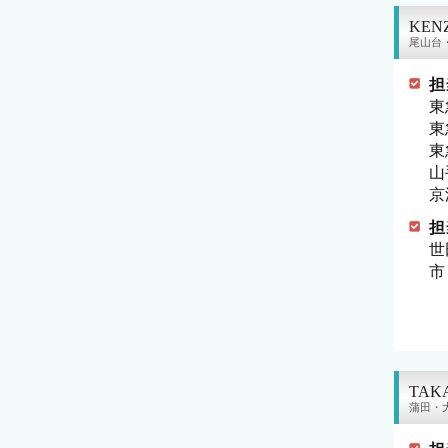
KEN
尾山台
担
東
東
東
山
京
担
世
市
TAK
蒲田・