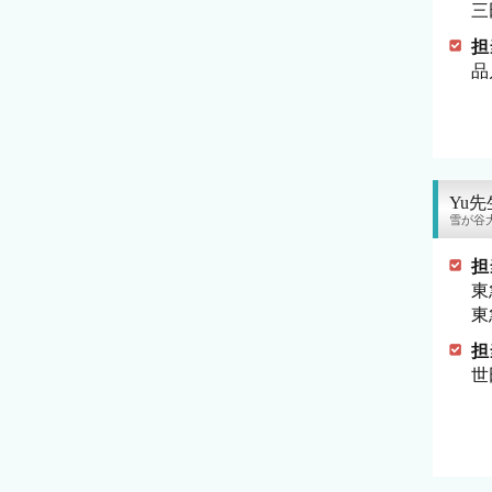
三
担
品
Yu先
雪が谷
担
東
東
担
世