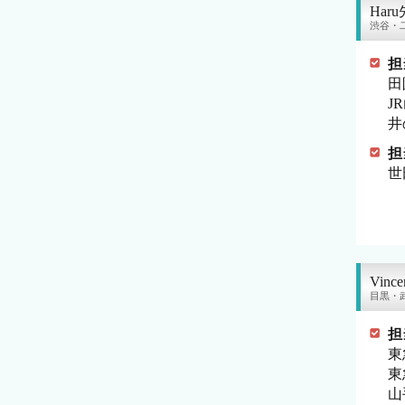
Haru
渋谷・
担
田
J
井
担
世
Vinc
目黒・
担
東
東
山