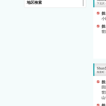
地区検索
下北沢
担
小
担
世
Shu
桜新町
担
田
世
山
担