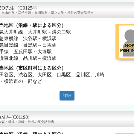
ZO先生（C01254）
・自由が丘・二子玉川・田園調布・都立大学・渋谷の英会話担当
当地区（沿線・駅による区分）
急大井町線 大井町駅～溝の口駅
急東横線 渋谷駅～横浜駅
急目黒線 目黒駅～日吉駅
手線 五反田駅～大塚駅
浜東北線 品川駅～横浜駅
当地区（市区町村による区分）
田谷区、渋谷区、大田区、目黒区、品川区、川崎
・横浜市の一部など
詳細
A先生(C01198)
大森・横浜・川崎・渋谷の英会話担当