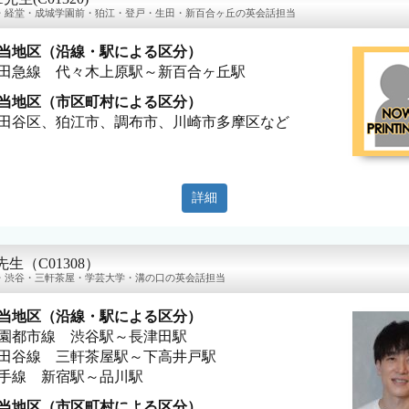
・経堂・成城学園前・狛江・登戸・生田・新百合ヶ丘の英会話担当
当地区（沿線・駅による区分）
田急線 代々木上原駅～新百合ヶ丘駅
当地区（市区町村による区分）
田谷区、狛江市、調布市、川崎市多摩区など
詳細
n先生（C01308）
・渋谷・三軒茶屋・学芸大学・溝の口の英会話担当
当地区（沿線・駅による区分）
園都市線 渋谷駅～長津田駅
田谷線 三軒茶屋駅～下高井戸駅
手線 新宿駅～品川駅
当地区（市区町村による区分）