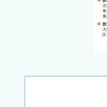
担
京
東
東
担
大
区