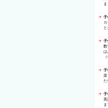
ま
子
カ
と
子
数
は
（
子
楽
た
子
英
ま