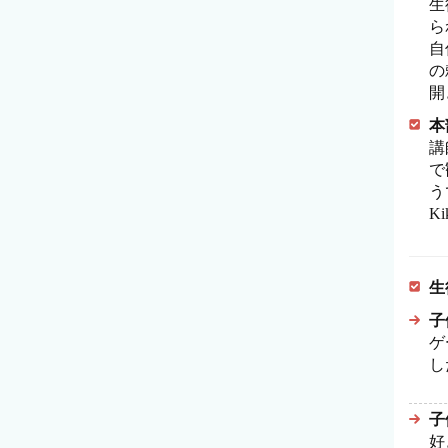
生
ら
自
の
開
本
講
で
う
K
生
子
ゲ
し
子
好