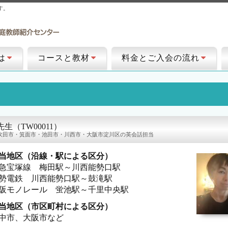
す。
は
コースと教材
料金とご入会の流れ
o先生（TW00011）
吹田市・箕面市・池田市・川西市・大阪市淀川区の英会話担当
当地区（沿線・駅による区分）
急宝塚線 梅田駅～川西能勢口駅
勢電鉄 川西能勢口駅～鼓滝駅
阪モノレール 蛍池駅～千里中央駅
当地区（市区町村による区分）
中市、大阪市など