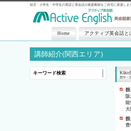
幼児・小学生・中学生の英語と英会話の家庭教師をご自宅に派遣しま
Home
アクティブ英会話と
講師紹介(関西エリア)
Kik
キーワード検索
豊中・
担
阪
能
大
担
豊