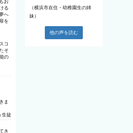
もお
（横浜市在住・幼稚園生の姉
ける
夢へ
妹）
扉を
他の声を読む
シスコ
たそ
能の
きま
rom 生徒
てき