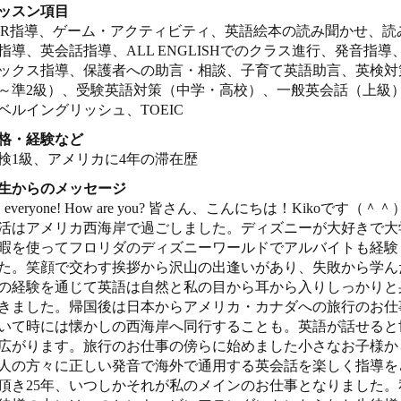
ッスン項目
PR指導、ゲーム・アクティビティ、英語絵本の読み聞かせ、読
指導、英会話指導、ALL ENGLISHでのクラス進行、発音指導
ックス指導、保護者への助言・相談、子育て英語助言、英検対
～準2級）、受験英語対策（中学・高校）、一般英会話（上級
ベルイングリッシュ、TOEIC
格・経験など
検1級、アメリカに4年の滞在歴
生からのメッセージ
i, everyone! How are you? 皆さん、こんにちは！Kikoです（＾
活はアメリカ西海岸で過ごしました。ディズニーが大好きで大
暇を使ってフロリダのディズニーワールドでアルバイトも経験
た。笑顔で交わす挨拶から沢山の出逢いがあり、失敗から学ん
の経験を通じて英語は自然と私の目から耳から入りしっかりと
きました。帰国後は日本からアメリカ・カナダへの旅行のお仕
いて時には懐かしの西海岸へ同行することも。英語が話せると
広がります。旅行のお仕事の傍らに始めました小さなお子様か
人の方々に正しい発音で海外で通用する英会話を楽しく指導を
頂き25年、いつしかそれが私のメインのお仕事となりました。