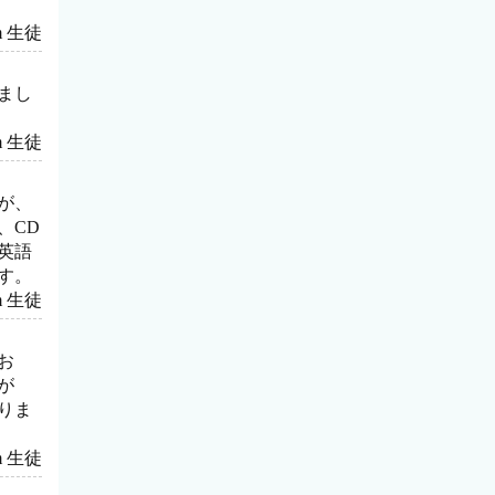
rom 生徒
まし
rom 生徒
が、
、CD
英語
す。
rom 生徒
お
が
りま
rom 生徒