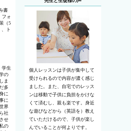
先生と生徒様の声
み書
、フォ
策（5
）、ト
＾）学生
個人レッスンは子供が集中して
学の
受けられるので内容が濃く感じ
しま
ました。また、自宅でのレッス
だ多
身に
ンは移動で子供に負担をかけな
事に
くて済むし、親も楽です。身近
世界
な遊びなどから（英語を）教え
ら社
ていただけるので、子供が楽し
させ
私の
んでいることが何よりです。