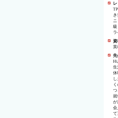
レ
T
き
ニ
級
ラ
資
英
先
H
生
休
し
く
つ
就
が
会
て