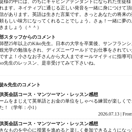
徒様の中には、のちにキャビンアテンダントになられた生徒様
れます。ネイティブに通じる正しい発音を一緒に身につけて頂
信があります。英語は生きた言葉です。きっとあなたの将来の
頼もしい味方になってくれることでしょう。さぁ！一緒に夢の
きましょう（＾＾）
部スタッフからのコメント
師歴25年以上のKiko先生。日本の大学を卒業後、サンフラン
観光学の勉強をされ、ディズニーワールドでお仕事をされてい
ですよ！小さなお子さんから大人までオールマイティに指導可
iko先生のレッスン、是非受けてみて下さいね。
徒&先生のコメント
供英会話コース・マンツーマン・レッスン感想
ームをまじえて英単語とお金の単位をしゃべる練習が楽しくで
た！（学年：小1）
2026.07.13 | F
供英会話コース・マンツーマン・レッスン感想
きなものを中心に授業を進めると楽しく参加できるようになっ