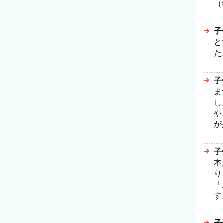
（
子
と
た
子
ま
し
や
が
子
本
り
「
す
子